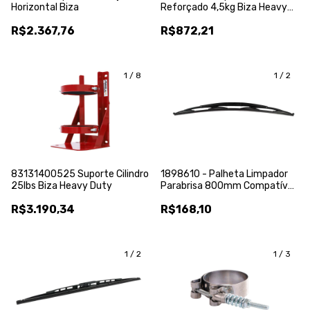
Horizontal Biza
Reforçado 4,5kg Biza Heavy
Duty
R$2.367,76
R$872,21
1
/
8
1
/
2
83131400525 Suporte Cilindro
1898610 - Palheta Limpador
25lbs Biza Heavy Duty
Parabrisa 800mm Compatível
Com Cat - Vto
R$3.190,34
R$168,10
1
/
2
1
/
3