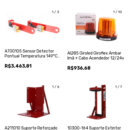
1
/
3
1
/
10
A700105 Sensor Detector
Al285 Giroled Giroflex Ambar
Pontual Temperatura 149°C
Imã + Cabo Acendedor 12/24v
Afex
R$3.463,81
R$936,68
1
/
6
1
/
7
A211010 Suporte Reforçado
10300-164 Suporte Extintor