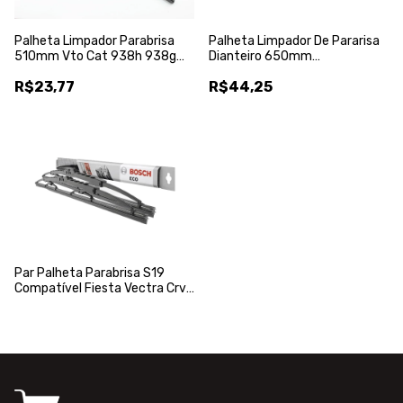
Palheta Limpador Parabrisa
Palheta Limpador De Pararisa
510mm Vto Cat 938h 938g
Dianteiro 650mm
5c8811 - Vto
A9588200045 - Universal
R$23,77
R$44,25
Par Palheta Parabrisa S19
Compatível Fiesta Vectra Crv
Tr4 - Bosch