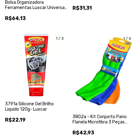
Bolsa Organizadora
Ferramentas Luxcar Universal
R$31,31
Multiuso Preta
R$64,13
1
/
3
1
/
5
3791a Silicone Gel Brilho
Liquido 120g- Luxcar
3802a - Kit Conjunto Pano
R$22,19
Flanela Microfibra 3 Peças
Multiuso - Luxcar
R$42,93