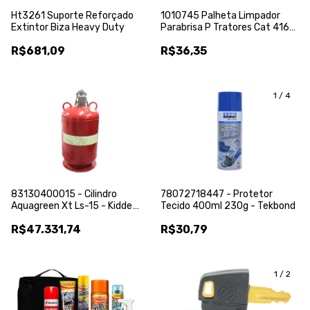
Ht3261 Suporte Reforçado
1010745 Palheta Limpador
Extintor Biza Heavy Duty
Parabrisa P Tratores Cat 416e
610mm Vto
R$681,09
R$36,35
1
/
4
83130400015 - Cilindro
78072718447 - Protetor
Aquagreen Xt Ls-15 - Kidde
Tecido 400ml 230g - Tekbond
Usa
R$47.331,74
R$30,79
1
/
2