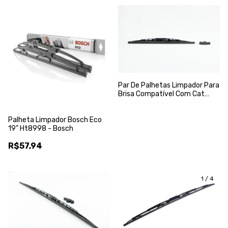
Par De Palhetas Limpador Para
Brisa Compatível Com Cat
416e 1243921 610mm - Vto
Palheta Limpador Bosch Eco
19" Ht8998 - Bosch
R$57,94
1
/
4