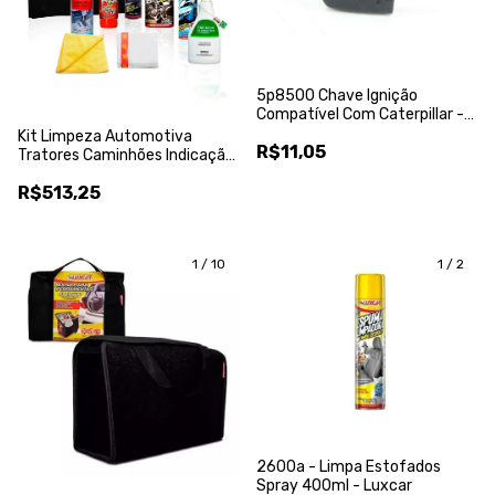
5p8500 Chave Ignição
Compatível Com Caterpillar -
Fortractor Parts
Kit Limpeza Automotiva
R$11,05
Tratores Caminhões Indicação
Anvisa
R$513,25
1
/
10
1
/
2
2600a - Limpa Estofados
Spray 400ml - Luxcar