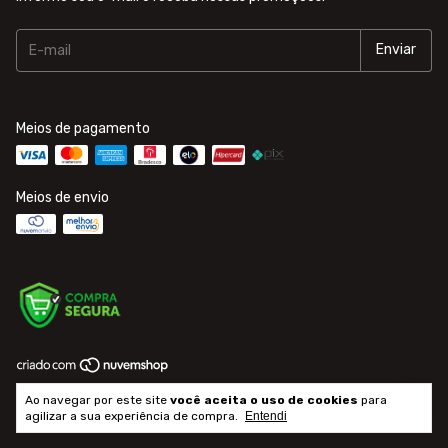
Meios de pagamento
Meios de envio
Copyright GHTShop - 44357085000720 - 2026. Todos os direitos
Ao navegar por este site
você aceita o uso de cookies
para
reservados.
agilizar a sua experiência de compra.
Entendi