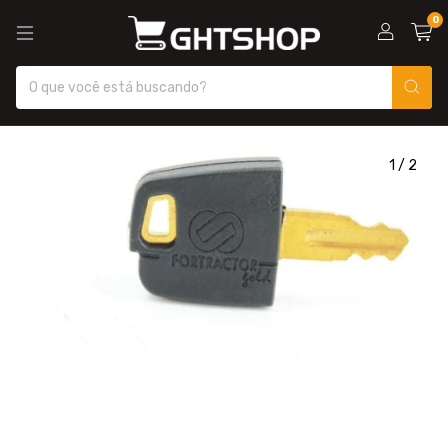
0
1
/
2