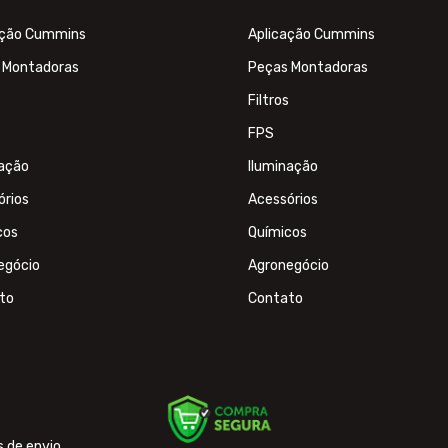
ação Cummins
Aplicação Cummins
 Montadoras
Peças Montadoras
Filtros
FPS
nação
Iluminação
órios
Acessórios
cos
Químicos
egócio
Agronegócio
to
Contato
s de envio