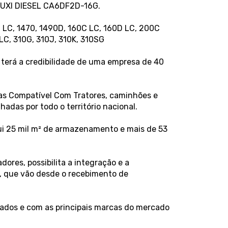
WUXI DIESEL CA6DF2D-16G.
C LC, 1470, 1490D, 160C LC, 160D LC, 200C
LC, 310G, 310J, 310K, 310SG
terá a credibilidade de uma empresa de 40
eças Compatível Com Tratores, caminhões e
das por todo o território nacional.
ui 25 mil m² de armazenamento e mais de 53
ores, possibilita a integração e a
s, que vão desde o recebimento de
dos e com as principais marcas do mercado