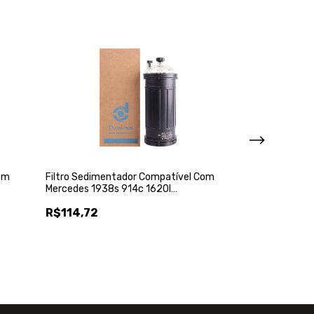
Com
Filtro Sedimentador Compatível Com
Mercedes 1938s 914c 1620l
A4570920001 - Donaldson
R$114,72
Filtro De Comb
Re53729 - Don
R$157,36