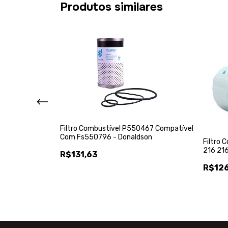
Produtos similares
201 Compatível
Filtro Combustível P550467 Compatível
on
Com Fs550796 - Donaldson
Filtro
216 216
R$131,63
R$126