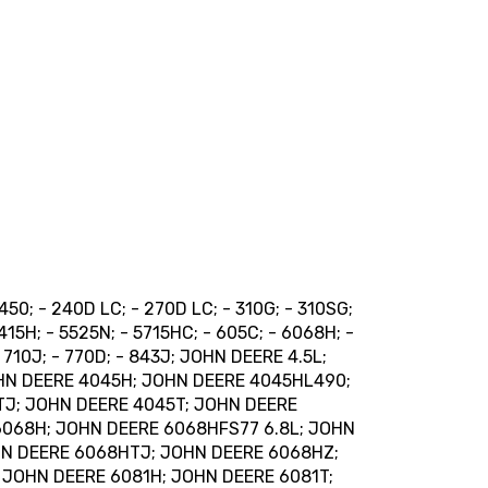
50; - 240D LC; - 270D LC; - 310G; - 310SG;
415H; - 5525N; - 5715HC; - 605C; - 6068H; -
 - 710J; - 770D; - 843J; JOHN DEERE 4.5L;
HN DEERE 4045H; JOHN DEERE 4045HL490;
J; JOHN DEERE 4045T; JOHN DEERE
6068H; JOHN DEERE 6068HFS77 6.8L; JOHN
N DEERE 6068HTJ; JOHN DEERE 6068HZ;
 JOHN DEERE 6081H; JOHN DEERE 6081T;