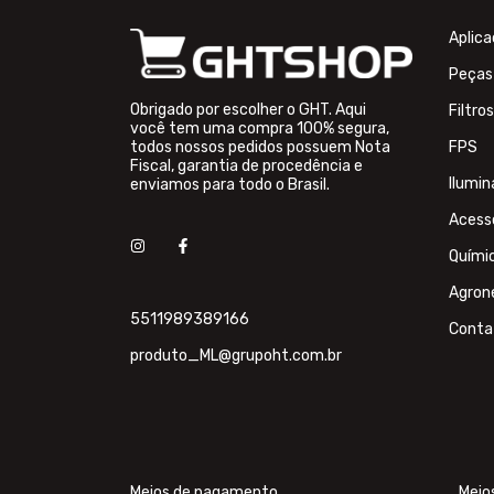
Aplic
Peças
Obrigado por escolher o GHT. Aqui
Filtros
você tem uma compra 100% segura,
todos nossos pedidos possuem Nota
FPS
Fiscal, garantia de procedência e
Ilumi
enviamos para todo o Brasil.
Acess
Quími
Agron
5511989389166
Conta
produto_ML@grupoht.com.br
Meios de pagamento
Meio