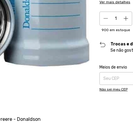
Ver mais detalhes
900
em estoque
Trocas e 
Se não gost
Entregas para o CE
Meios de envio
Não sei meu CEP
Dreere - Donaldson