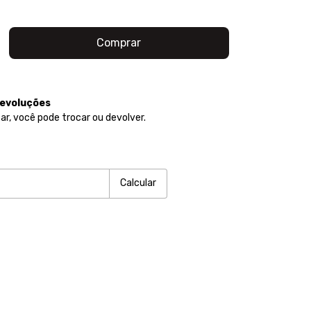
devoluções
ar, você pode trocar ou devolver.
P:
Alterar CEP
Calcular