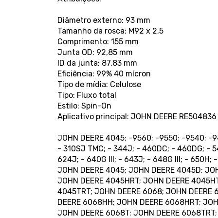
Diâmetro externo: 93 mm
Tamanho da rosca: M92 x 2,5
Comprimento: 155 mm
Junta OD: 92,85 mm
ID da junta: 87,83 mm
Eficiência: 99% 40 mícron
Tipo de mídia: Celulose
Tipo: Fluxo total
Estilo: Spin-On
Aplicativo principal: JOHN DEERE RE504836
JOHN DEERE 4045; -9560; -9550; -9540; -94
- 310SJ TMC; - 344J; - 460DC; - 460DG; - 5
624J; - 640G III; - 643J; - 648G III; - 650H;
JOHN DEERE 4045; JOHN DEERE 4045D; JO
JOHN DEERE 4045HRT; JOHN DEERE 4045HT
4045TRT; JOHN DEERE 6068; JOHN DEERE 
DEERE 6068HH; JOHN DEERE 6068HRT; JOH
JOHN DEERE 6068T; JOHN DEERE 6068TRT;