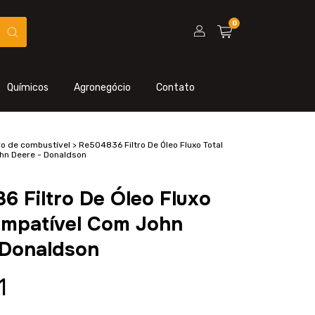
0
Químicos
Agronegócio
Contato
tro de combustível
>
Re504836 Filtro De Óleo Fluxo Total
hn Deere - Donaldson
6 Filtro De Óleo Fluxo
ompatível Com John
 Donaldson
1