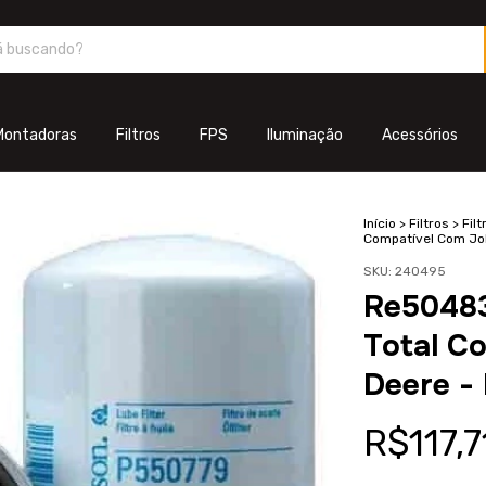
Montadoras
Filtros
FPS
Iluminação
Acessórios
Início
>
Filtros
>
Fil
Compatível Com Jo
SKU:
240495
Re50483
Total C
Deere -
R$117,7