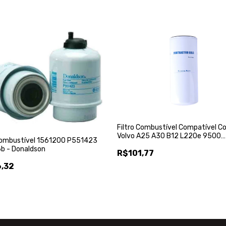
Filtro Combustível Compatível 
Volvo A25 A30 B12 L220e 9500
 Combustível 1561200 P551423
20976003 - Fortractor Parts
b - Donaldson
R$101,77
,32