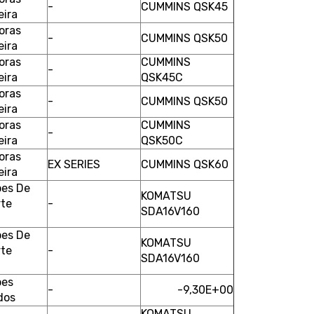
-
CUMMINS QSK45
eira
oras
-
CUMMINS QSK50
eira
oras
CUMMINS
-
eira
QSK45C
oras
-
CUMMINS QSK50
eira
oras
CUMMINS
-
eira
QSK50C
oras
EX SERIES
CUMMINS QSK60
eira
es De
KOMATSU
rte
-
SDA16V160
es De
KOMATSU
rte
-
SDA16V160
ões
-
-9,30E+00
dos
KOMATSU