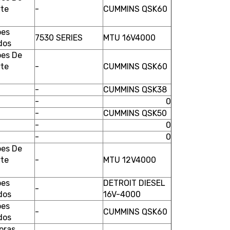
rte
-
CUMMINS QSK60
ões
7530 SERIES
MTU 16V4000
dos
es De
rte
-
CUMMINS QSK60
-
CUMMINS QSK38
-
0
-
CUMMINS QSK50
-
0
-
0
es De
rte
-
MTU 12V4000
ões
DETROIT DIESEL
-
dos
16V-4000
ões
-
CUMMINS QSK60
dos
oras