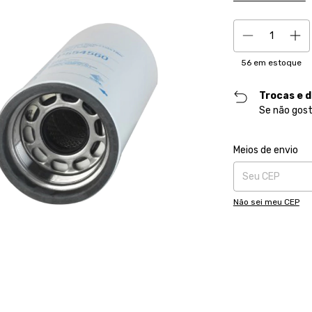
56
em estoque
Trocas e 
Se não gost
Entregas para o CE
Meios de envio
Não sei meu CEP