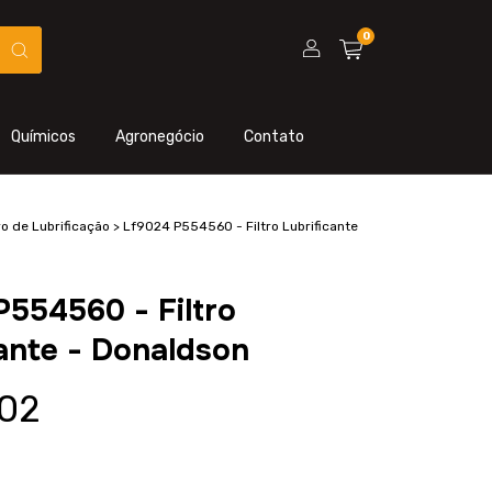
0
Químicos
Agronegócio
Contato
ro de Lubrificação
>
Lf9024 P554560 - Filtro Lubrificante
P554560 - Filtro
cante - Donaldson
02