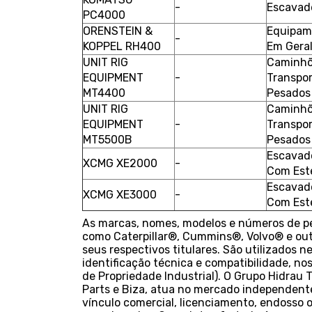
-
Escavad
PC4000
ORENSTEIN &
Equipam
-
KOPPEL RH400
Em Gera
UNIT RIG
Caminhõ
EQUIPMENT
-
Transpo
MT4400
Pesados
UNIT RIG
Caminhõ
EQUIPMENT
-
Transpo
MT5500B
Pesados
Escavad
XCMG XE2000
-
Com Est
Escavad
XCMG XE3000
-
Com Est
As marcas, nomes, modelos e números de peç
como Caterpillar®, Cummins®, Volvo® e out
seus respectivos titulares. São utilizados n
identificação técnica e compatibilidade, nos 
de Propriedade Industrial). O Grupo Hidrau 
Parts e Biza, atua no mercado independente
vínculo comercial, licenciamento, endosso o