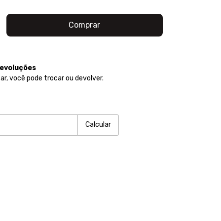
devoluções
ar, você pode trocar ou devolver.
P:
Alterar CEP
Calcular