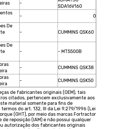
eiras
-
SDA16V160
entos
-
0
l
es De
rte
-
CUMMINS QSK60
es De
rte
-
- MT5500B
oras
-
CUMMINS QSK38
eira
oras
-
CUMMINS QSK50
eira
as de fabricantes originais (OEM), tais
ros citados, pertencem exclusivamente aos
este material somente para fins de
termos do art. 132, III da Lei 9.279/1996 (Lei
Torque (GHT), por meio das marcas Fortractor
 de reposição (IAM) e não possui qualquer
u autorização dos fabricantes originais