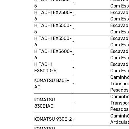
-
5
Com Est
HITACHI EX2500-
Escavad
-
6
Com Est
HITACHI EX5500-
Escavad
-
5
Com Est
HITACHI EX5500-
Escavad
-
6
Com Est
HITACHI EX5600-
Escavad
-
6
Com Est
HITACHI
Escavad
-
EX8000-6
Com Est
Caminhõ
KOMATSU 830E-
-
Transpo
AC
Pesados
Caminhõ
KOMATSU
-
Transpo
830E1AC
Pesados
Caminh
KOMATSU 930E-2
-
Articula
KOMATSU