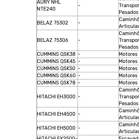
AURY NHL
-
Transpo
NTE240
Pesados
Caminh
BELAZ 75302
-
Articula
Caminhõ
BELAZ 75306
-
Transpo
Pesados
CUMMINS QSK38
-
Motores
CUMMINS QSK45
-
Motores
CUMMINS QSK50
-
Motores
CUMMINS QSK60
-
Motores
CUMMINS QSK78
-
Motores
Caminhõ
HITACHI EH3000
-
Transpo
Pesados
Caminh
HITACHI EH4500
-
Articula
Caminh
HITACHI EH5000
-
Articula
HITACHI EX2500-
Escavad