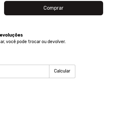
devoluções
ar, você pode trocar ou devolver.
P:
Alterar CEP
Calcular