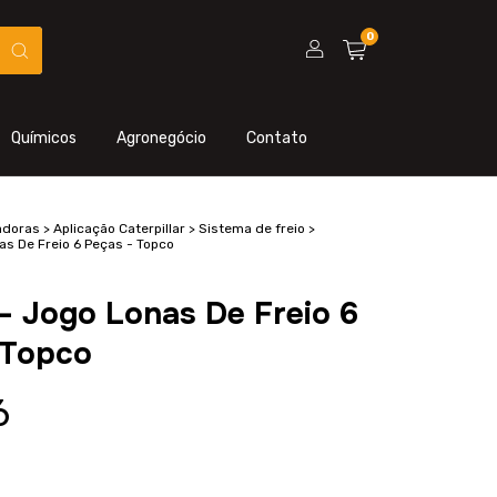
0
Químicos
Agronegócio
Contato
adoras
>
Aplicação Caterpillar
>
Sistema de freio
>
s De Freio 6 Peças - Topco
- Jogo Lonas De Freio 6
 Topco
6