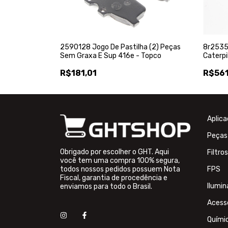
2590128 Jogo De Pastilha (2) Peças
8r2535 
Sem Graxa E Sup 416e - Topco
Caterpi
R$181,01
R$561
Aplic
Peças
Obrigado por escolher o GHT. Aqui
Filtros
você tem uma compra 100% segura,
todos nossos pedidos possuem Nota
FPS
Fiscal, garantia de procedência e
Ilumi
enviamos para todo o Brasil.
Acess
Quími