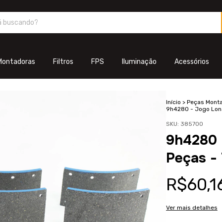
Montadoras
Filtros
FPS
Iluminação
Acessórios
Início
>
Peças Mont
9h4280 - Jogo Lona
SKU:
385700
9h4280 
Peças -
R$60,1
Ver mais detalhes