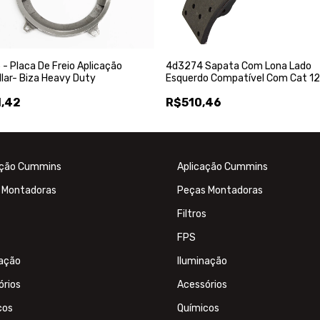
4d3274 Sapata Com Lona Lado
- Placa De Freio Aplicação
Esquerdo Compatível Com Cat 12
llar- Biza Heavy Duty
140b Biza
R$510,46
,42
ação Cummins
Aplicação Cummins
 Montadoras
Peças Montadoras
Filtros
FPS
nação
Iluminação
órios
Acessórios
cos
Químicos