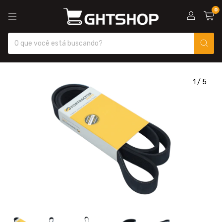
0
1
/
5