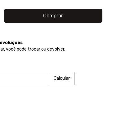
devoluções
ar, você pode trocar ou devolver.
P:
Alterar CEP
Calcular