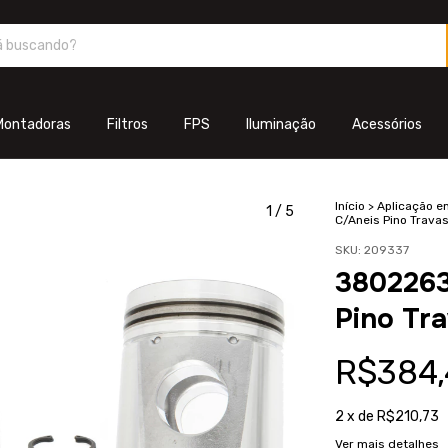
Montadoras
Filtros
FPS
Iluminação
Acessórios
Início
>
Aplicação 
1
/
5
C/Aneis Pino Travas
SKU:
209337
3802263
Pino Tra
R$384,
2
x de
R$210,73
Ver mais detalhes