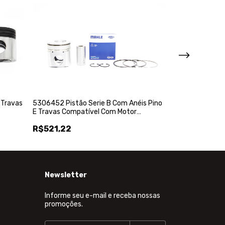
 Travas
5306452 Pistão Serie B Com Anéis Pino
K21540 Kit Pis
E Travas Compatível Com Motor
Com Motor Cumm
Cummins - Mahle-M.Leve
19.320 - Mahle
R$521,22
R$891,02
Newsletter
Informe seu e-mail e receba nossas
promoções.