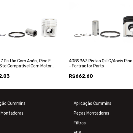
 Pistão Com Anéis, Pino E
4089963 Pistao Qsl C/Aneis Pino
 Std Compatível Com Motor
- Fortractor Parts
 Serie B - Fortractor Parts
2,03
R$662,60
ação Cummins
Aplicação Cummins
 Montadoras
Peças Montadoras
Filtros
FPS