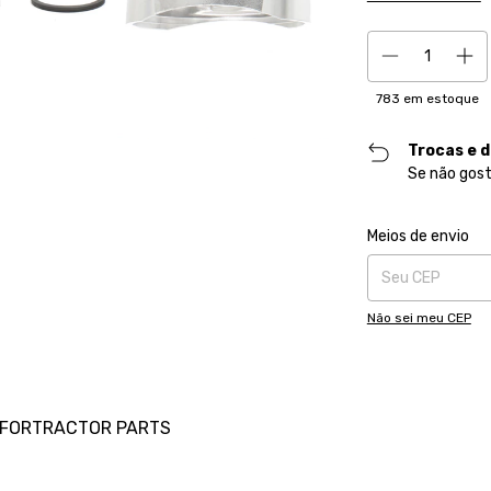
783
em estoque
Trocas e 
Se não gost
Entregas para o CE
Meios de envio
Não sei meu CEP
s - FORTRACTOR PARTS