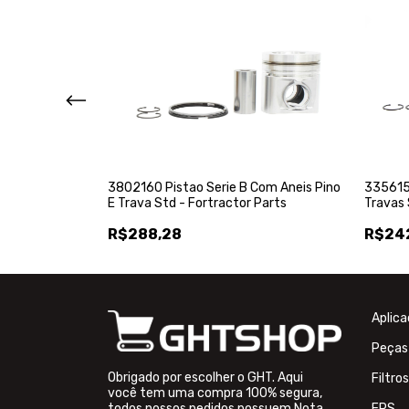
is Pino E Travas
3356157
3802160 Pistao Serie B Com Aneis Pino
s Cummins -
Travas
E Trava Std - Fortractor Parts
Cummins
R$24
R$288,28
Aplic
Peças
Obrigado por escolher o GHT. Aqui
Filtros
você tem uma compra 100% segura,
todos nossos pedidos possuem Nota
FPS