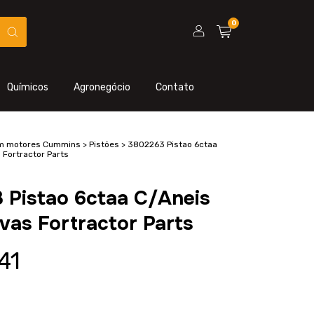
0
Químicos
Agronegócio
Contato
em motores Cummins
>
Pistões
>
3802263 Pistao 6ctaa
 Fortractor Parts
 Pistao 6ctaa C/Aneis
vas Fortractor Parts
41