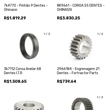
7k4770 - Pinhão 9 Dentes -
8K9661 - COROA 55 DENTES -
Ghinassi
GHINASSI
R$1.819,29
R$3.830,25
1
/
3
1
/
2
3k7112 Coroa Anelar 68
2966184 - Engrenagem 21
Dentes I.T.R
Dentes - Fortractor Parts
R$1.508,65
R$739,64
1
/
3