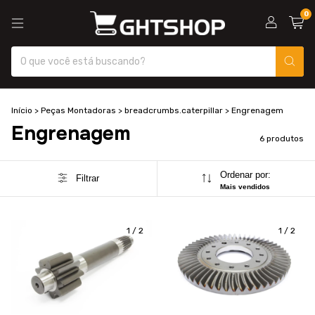
0
Início
>
Peças Montadoras
>
breadcrumbs.caterpillar
>
Engrenagem
Engrenagem
6 produtos
Ordenar por:
Filtrar
Mais vendidos
1
/
2
1
/
2