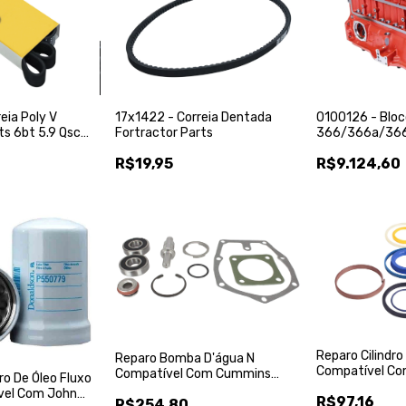
17x1422 - Correia Dentada
eia Poly V
0100126 - Blo
Fortractor Parts
ts 6bt 5.9 Qsc
366/366a/366l
R$19,95
R$9.124,60
Reparo Cilindro
Reparo Bomba D'água N
Compatível Co
Compatível Com Cummins
o De Óleo Fluxo
991/00103 90
3051412 - Fortractor Parts
vel Com John
R$97,16
Intertec
R$254,80