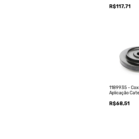
Deere - Donal
R$117,71
1189935 - Cox
Aplicação Cater
Fortractor Par
R$68,51