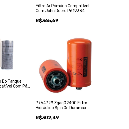
Filtro Ar Primário Compatível
Com John Deere P619334
Re196945 - Donaldson
R$365,69
o Do Tanque
patível Com Pá
90f - Donaldson
P764729 Zgaq02400 Filtro
Hidráulico Spin On Duramax
Donaldson
R$302,49