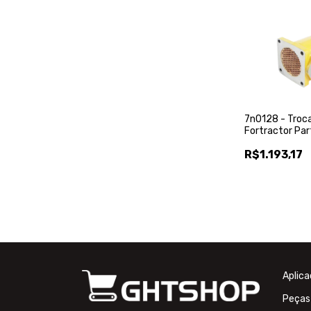
7n0128 - Troca
Fortractor Par
R$1.193,17
Aplic
Peças