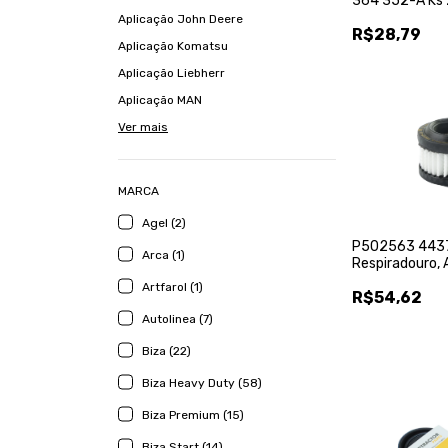
364 352-A Ks
Kspg
Aplicação John Deere
R$28,79
Aplicação Komatsu
Aplicação Liebherr
Aplicação MAN
Ver mais
MARCA
Agel (2)
P502563 443
Arca (1)
Respiradouro, 
Com Jhon Deer
Artfarol (1)
R$54,62
Autolinea (7)
Biza (22)
Biza Heavy Duty (58)
Biza Premium (15)
Biza Start (14)