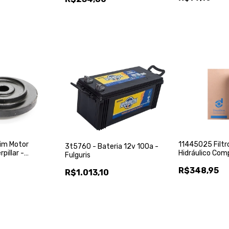
dson
im Motor
11445025 Filtr
3t5760 - Bateria 12v 100a -
pillar -
Hidráulico Com
Fulguris
ts
Carregadeira L
R$348,95
R$1.013,10