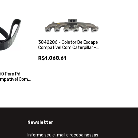
3842286 - Coletor De Escape
Compatível Com Caterpillar -
Biza - Biza Heavy Duty
R$1.068,61
50 Para Pá
ompatível Com
ortractor Parts
Newsletter
Informe seu e-mail e receba nossas