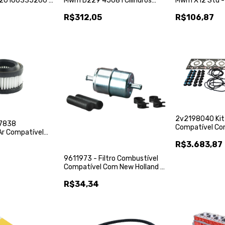
 20100335260 -
Mwm X12 Std -
Mwm D229 45081 Cilindros
800065210000
K2180 97279960 - Kspg
R$106,87
R$312,05
2v2198040 Kit
7838
Compatível Co
Ar Compatível
Cummins 52634
e - Donaldson
R$3.683,87
Fortractor Par
9611973 - Filtro Combustível
Compatível Com New Holland -
Donaldson
R$34,34