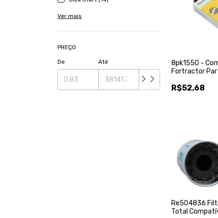
Ver mais
PREÇO
De
Até
8pk1550 - Corr
Fortractor Par
8.3 L
R$52,68
Re504836 Filtr
Total Compatí