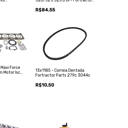
 Ks
320/321/323 D Dl - Fortractor
 - Kspg
Parts
R$84,55
 Maxi Force
13x1185 - Correia Dentada
m Motor Isc
Fortractor Parts 279c 3044c
60 Volks -
ts
R$10,50