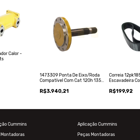
dor Calor -
ts
1473309 Ponta De Eixo/Roda
Correia 12pk18
Compatível Com Cat 120h 135h
Escavadeira C
120k Biza Heavy Duty
Caterpillar - F
R$3.940,21
R$199,92
ação Cummins
Aplicação Cummins
 Montadoras
Peças Montadoras