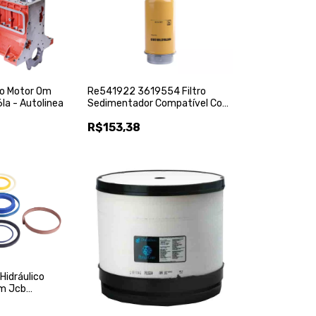
co Motor Om
Re541922 3619554 Filtro
a - Autolinea
Sedimentador Compatível Com
Trator John Deere - Fortractor
R$153,38
Parts
 Hidráulico
m Jcb
x50 Mm -